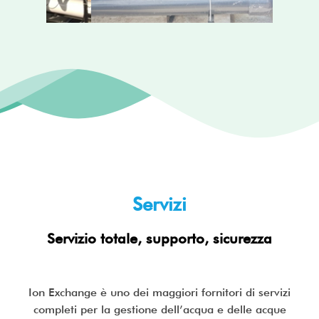
nto RO
Installazione di impianti RO in
Inst
so una
un'industria delle bevande
pr
Servizi
Servizio totale, supporto, sicurezza
Ion Exchange è uno dei maggiori fornitori di servizi
completi per la gestione dell’acqua e delle acque