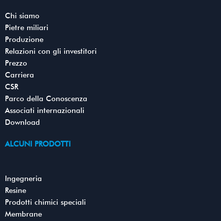
o
r
e
i
k
n
Chi siamo
Pietre miliari
Produzione
Relazioni con gli investitori
Prezzo
Carriera
CSR
Parco della Conoscenza
Associati internazionali
Download
ALCUNI PRODOTTI
Ingegneria
Resine
Prodotti chimici speciali
Membrane