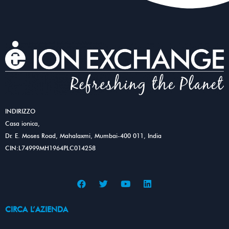
INDIRIZZO
Casa ionica,
Dr. E. Moses Road, Mahalaxmi, Mumbai-400 011, India
CIN:L74999MH1964PLC014258
F
T
Y
L
a
w
o
i
c
i
u
n
e
t
t
k
CIRCA L’AZIENDA
b
t
u
e
o
e
b
d